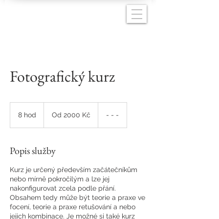
Fotografický kurz
Od
2000
8 hod
8
Od 2000 Kč
- - -
Kč
h
o
d
Popis služby
Kurz je určený především začátečníkům
nebo mírně pokročilým a lze jej
nakonfigurovat zcela podle přání.
Obsahem tedy může být teorie a praxe ve
focení, teorie a praxe retušování a nebo
jejich kombinace. Je možné si také kurz