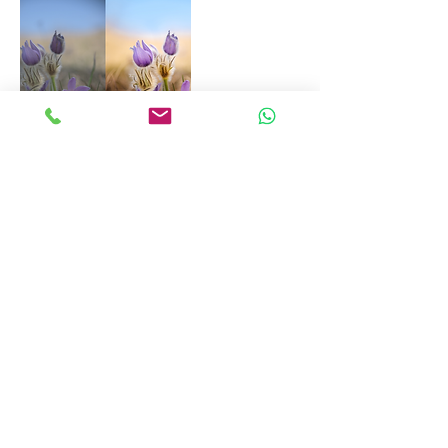
Kontaktní údaje
+420 723 950 278
filip@blazekfoto.cz
Kotlářská 11, Brno-střed-Veveří, Česko