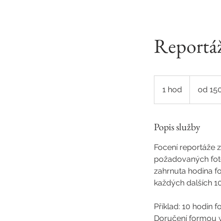
Reportáž
od
1500
1 hod
1
od 15
Kč
h
o
Popis služby
Focení reportáže 
požadovaných fotog
zahrnuta hodina fo
každých dalších 10
Příklad: 10 hodin f
Doručení formou 