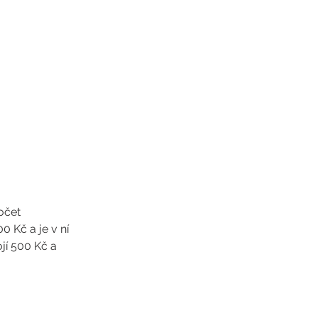
očet
0 Kč a je v ní
jí 500 Kč a